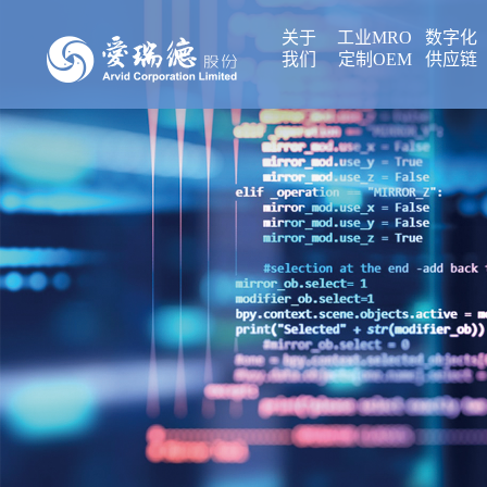
关于
工业MRO
数字化
我们
定制OEM
供应链